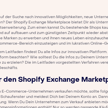
 auf der Suche nach innovativen Möglichkeiten, neue Unte
en
? Der
Shopify Exchange Marketplace
bietet Dir als Unte
tserweiterung. Zum einen kannst Du bestehende Shops ka
d auf aufbauen und zum günstigsten Zeitpunkt wieder absto
rte Marken zu erwerben und ihnen neues Leben einzuhauch
ommerce-Bereich einzusteigen und im lukrativen Online-Ge
em Leitfaden findest Du alle Infos zur innovativen Plattfo
tform beachten? Wie solltest Du die Infos zu Deinem Unte
 zu erzielen? Die im Leitfaden vorgestellten Verfahren ve
Geschäfts.
r den
Shopify Exchange Market
n E-Commerce-Unternehmen verkaufen möchte, sollte folg
Schaufenster und meldest Dich bei Deinem Konto an. Dann 
g. Wenn Du Dein Unternehmen zum Verkauf anbieten möchtes
hmensinformationen enthält! Nur so werden passende Käufe