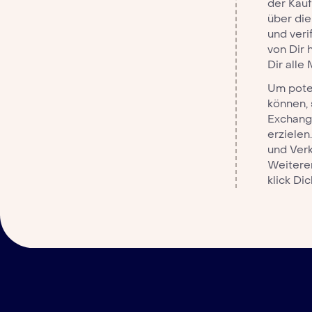
der Kau
über die
und ver
von Dir 
Dir alle
Um pote
können, 
Exchang
erziele
und Verk
Weitere
klick Di