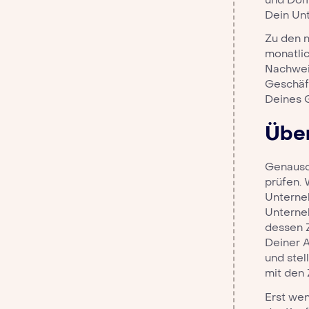
Dein Un
Zu den 
monatlic
Nachweis
Geschäft
Deines G
Übe
Genauso 
prüfen.
Unterneh
Unterneh
dessen Z
Deiner A
und stel
mit den 
Erst wen