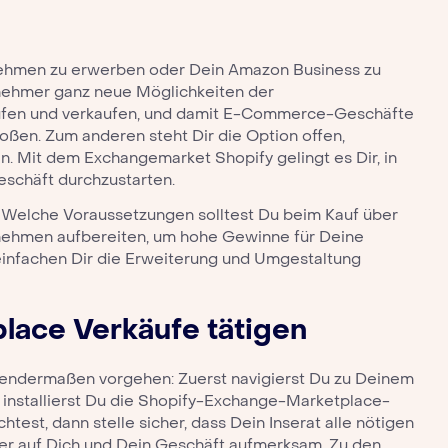
rnehmen zu erwerben oder Dein
Amazon Business zu
rnehmer ganz neue Möglichkeiten der
ufen und verkaufen, und damit E-Commerce-Geschäfte
ßen. Zum anderen steht Dir die Option offen,
en. Mit dem
Exchangemarket Shopify
gelingt es Dir, in
schäft durchzustarten.
rm. Welche Voraussetzungen solltest Du beim Kauf über
rnehmen aufbereiten, um hohe Gewinne für Deine
reinfachen Dir die Erweiterung und Umgestaltung
place
Verkäufe tätigen
endermaßen vorgehen: Zuerst navigierst Du zu Deinem
installierst Du die Shopify-Exchange-Marketplace-
t, dann stelle sicher, dass Dein Inserat alle nötigen
r auf Dich und Dein Geschäft aufmerksam. Zu den