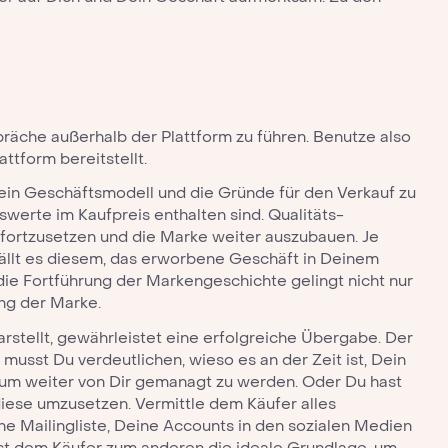
präche außerhalb der Plattform zu führen. Benutze also
ttform bereitstellt.
Dein Geschäftsmodell und die Gründe für den Verkauf zu
erte im Kaufpreis enthalten sind. Qualitäts-
 fortzusetzen und die Marke weiter auszubauen. Je
fällt es diesem, das erworbene Geschäft in Deinem
die Fortführung der Markengeschichte gelingt nicht nur
ng der Marke.
arstellt, gewährleistet eine erfolgreiche Übergabe. Der
usst Du verdeutlichen, wieso es an der Zeit ist, Dein
um weiter von Dir gemanagt zu werden. Oder Du hast
iese umzusetzen. Vermittle dem Käufer alles
e Mailingliste, Deine Accounts in den sozialen Medien
est dem Käufer zum anderen die ideale Grundlage, um