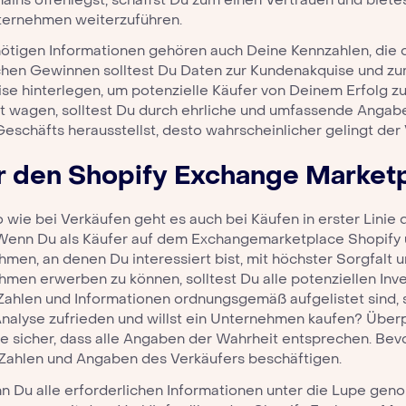
ternehmen weiterzuführen.
nötigen Informationen gehören auch Deine Kennzahlen, die
hen Gewinnen solltest Du Daten zur Kundenakquise und zum
e hinterlegen, um potenzielle Käufer von Deinem Erfolg zu 
 wagen, solltest Du durch ehrliche und umfassende Angaben
eschäfts herausstellst, desto wahrscheinlicher gelingt der 
r den
Shopify Exchange Market
wie bei Verkäufen geht es auch bei Käufen in erster Linie 
 Wenn Du als Käufer auf dem
Exchangemarketplace Shopify
men, an denen Du interessiert bist, mit höchster Sorgfalt u
men erwerben zu können, solltest Du alle potenziellen In
ahlen und Informationen ordnungsgemäß aufgelistet sind, sol
nalyse zufrieden und willst ein Unternehmen kaufen? Überp
le sicher, dass alle Angaben der Wahrheit entsprechen. Bevo
Zahlen und Angaben des Verkäufers beschäftigen.
n Du alle erforderlichen Informationen unter die Lupe ge