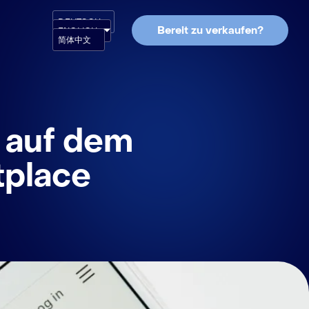
DEUTSCH
Bereit zu verkaufen?
ENGLISH
简体中文
 auf dem
tplace