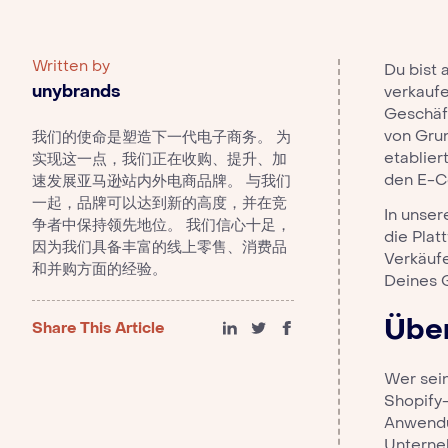
Written by
Du bist
unybrands
verkauf
Geschäf
von Grun
我们的使命是塑造下一代电子商务。 为
etablie
实现这一点，我们正在收购、提升、加
den E-C
速发展亚马逊站内外电商品牌。 与我们
一起，品牌可以达到新的高度，并在竞
In unser
争者中保持领先地位。 我们信心十足，
die Plat
因为我们具备丰富的线上零售、消费品
Verkäufe
和并购方面的经验。
Deines 
Übe
Share This Article
Wer sei
Shopify-
Anwendun
Unterne