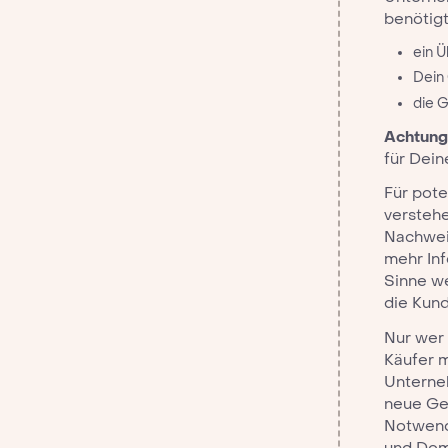
benötig
ein Ü
Dein
die 
Achtung
für Dein
Für pote
verstehe
Nachweis
mehr Inf
Sinne we
die Kund
Nur wer 
Käufer m
Unterne
neue Ges
Notwendi
und Doma