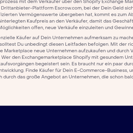
fprozess mit dem Verkäufer über den
Shopify Exchange Ma
 Drittanbieter-Plattform Escrow.com, bei der Dein Geld sich
ifizierten Vermögenswerte übergeben hat, kommt es zum Ab
hinterlegten Kaufpreis an den Verkäufer, damit das Geschäft
 Möglichkeiten offen, neue Verkäufe einzuleiten und Gewinne 
nzielle Käufer auf Dein Unternehmen aufmerksam zu machen
solltest Du unbedingt diesen Leitfaden befolgen. Mit der r
e Marketplace
neue Unternehmen aufzukaufen und durch V
n. Wer den
Exchangemarketplace Shopify
mit gesundem Unte
aufsvorgängen begeistert sein. Es braucht nur ein paar dur
ntwicklung. Finde Käufer für Dein E-Commerce-Business, u
ch durch das große Angebot an Unternehmen, die schon bal