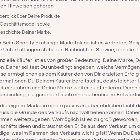
ten Hinweisen gehören:
berblick über Deine Produkte
 Geschäftsmodell sowie
Geschichte Deiner Marke.
:
Beim
Shopify Exchange Marketplace
ist es verboten, Ges
e Unterhaltungen stets den Nachrichten-Service, den die Pla
nzielle Käufer ist es von großer Bedeutung, Deine Marke, 
n. Daher solltest Du unbedingt angeben, welche Vermögensw
e ermöglichen es dem Käufer den von Dir erzielten Erfolg
ormationen Du Deinem Käufer bereitstellst, desto leichter 
iterzuführen und Deine Marke weiter zu etablieren. Durch 
enbindung, sie garantiert auch eine authentische Entwicklu
die eigene Marke in einem positiven, aber ehrlichen Licht d
uss die Gründe des Verkaufs nachvollziehen können. Daher m
hmen weiterzugeben. Womöglich ist es zu groß geworden, 
chäftsideen und brauchst den Erlös aus dem Verkauf, um d
ge, was im Rahmen des Verkaufs wichtig ist! Wenn Du Dein
ins offenlegst, schaffst Du zum einen Vertrauen und biet