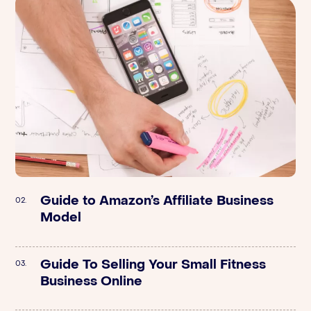
Guide to Amazon’s Affiliate Business
Stord | Supply Chain: How to Scale
02.
02.
Model
DTC Brands Quickly with Joe McIntyre
Guide To Selling Your Small Fitness
Orange Klik | Preparing Your Amazon
03.
03.
Business Online
FBA Business For An Exit – A Q&A With
FBA Aggregator unybrands