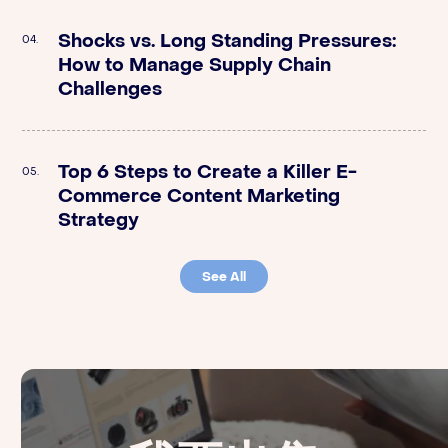
Shocks vs. Long Standing Pressures:
04.
How to Manage Supply Chain
The Fortia Group | Growing Brands
04.
Challenges
Through Smart Operations
Top 6 Steps to Create a Killer E-
Orange Klik | How to Launch Amazon
05.
05.
Commerce Content Marketing
FBA Products with Sponsored Ads
Strategy
See All